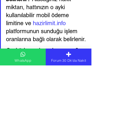
miktarı, hattınızın o ayki 
kullanılabilir mobil ödeme 
limitine ve 
hazirlimit.info
platformunun sunduğu işlem 
oranlarına bağlı olarak belirlenir.
Geri ödemeyi nasıl yaparım?
Çektiğiniz nakit tutarın karşılığı, 
WhatsApp
Forum 30 Dk'da Nakit
bir sonraki ay gelecek olan cep 
telefonu faturanıza yansıtılır. 
Böylece ekstra bir yere ödeme 
yapma zorunluluğu olmadan, 
faturanızı öder gibi geri ödeme 
yapmış olursunuz.
Sonuç: Nakit 
İhtiyacınıza Güvenilir ve 