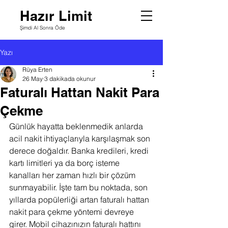
Hazır Limit
Şimdi Al Sonra Öde
Yazı
Rüya Erten
26 May
3 dakikada okunur
Faturalı Hattan Nakit Para
Çekme
Günlük hayatta beklenmedik anlarda 
acil nakit ihtiyaçlarıyla karşılaşmak son 
derece doğaldır. Banka kredileri, kredi 
kartı limitleri ya da borç isteme 
kanalları her zaman hızlı bir çözüm 
sunmayabilir. İşte tam bu noktada, son 
yıllarda popülerliği artan faturalı hattan 
nakit para çekme yöntemi devreye 
girer. Mobil cihazınızın faturalı hattını 