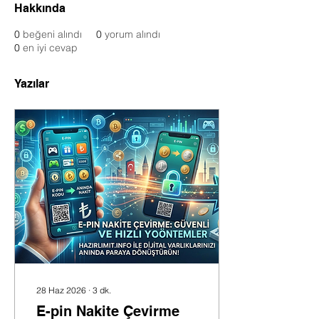
Hakkında
0
beğeni alındı
0
yorum alındı
0
en iyi cevap
Yazılar
28 Haz 2026
∙
3
dk.
E-pin Nakite Çevirme