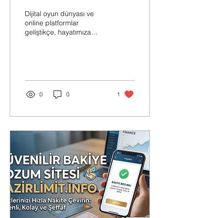
Dijital oyun dünyası ve
online platformlar
geliştikçe, hayatımıza
giren ödeme yöntemleri
de büyük bir çeşitlilik
kazandı. Bu yöntemlerin
en başında ise e-pin
olarak adlandırılan
elektronik kişisel kimlik
0
0
1
numaraları geliyor.
Genellikle oyun içi para
birimleri, üyelikler ya da
dijital platform harcamaları
için satın alınan bu kodlar,
bazen plan dışı durumlar
nedeniyle kullanıcıların
elinde kalabiliyor.