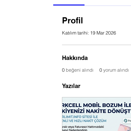
Profil
Katılım tarihi: 19 Mar 2026
Hakkında
0
beğeni alındı
0
yorum alındı
Yazılar