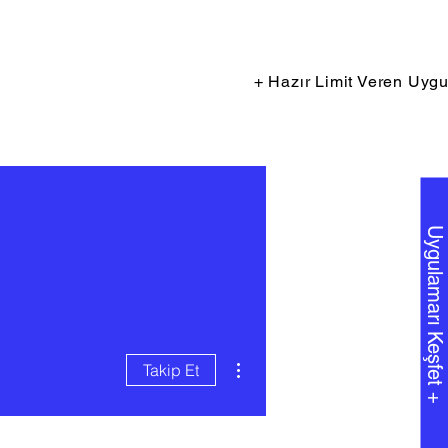
+ Hazır Limit Veren Uyg
Uygulamarı Keşfet +
Diğer Eylemler
Takip Et